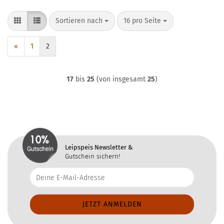
Sortieren nach
pro Seite
Sortieren nach
16 pro Seite
«
1
2
17
bis
25
(von insgesamt
25
)
Leipspeis Newsletter &
Gutschein sichern!