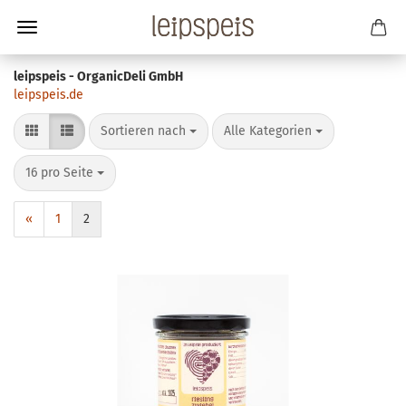
leipspeis - OrganicDeli GmbH
leipspeis.de
Sortieren nach
pro Seite
Sortieren nach
Alle Kategorien
pro Seite
16 pro Seite
«
1
2